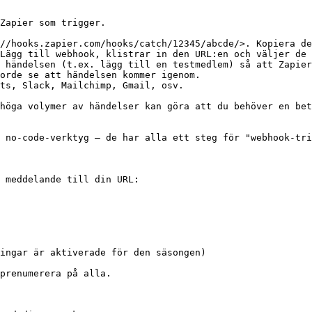
Zapier som trigger.

//hooks.zapier.com/hooks/catch/12345/abcde/>. Kopiera de
Lägg till webhook, klistrar in den URL:en och väljer de 
 händelsen (t.ex. lägg till en testmedlem) så att Zapier
orde se att händelsen kommer igenom.

ts, Slack, Mailchimp, Gmail, osv.

höga volymer av händelser kan göra att du behöver en bet
 no-code-verktyg — de har alla ett steg för "webhook-tri
 meddelande till din URL:

ingar är aktiverade för den säsongen)

prenumerera på alla.
