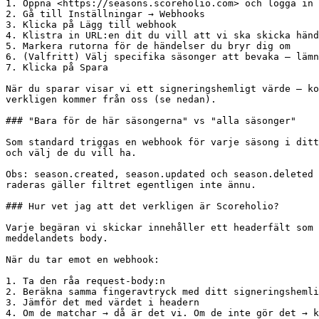
1. Öppna <https://seasons.scoreholio.com> och logga in 
2. Gå till Inställningar → Webhooks

3. Klicka på Lägg till webhook

4. Klistra in URL:en dit du vill att vi ska skicka händ
5. Markera rutorna för de händelser du bryr dig om

6. (Valfritt) Välj specifika säsonger att bevaka — lämn
7. Klicka på Spara

När du sparar visar vi ett signeringshemligt värde — ko
verkligen kommer från oss (se nedan).

### "Bara för de här säsongerna" vs "alla säsonger"

Som standard triggas en webhook för varje säsong i ditt
och välj de du vill ha.

Obs: season.created, season.updated och season.deleted 
raderas gäller filtret egentligen inte ännu.

### Hur vet jag att det verkligen är Scoreholio?

Varje begäran vi skickar innehåller ett headerfält som 
meddelandets body.

När du tar emot en webhook:

1. Ta den råa request-body:n

2. Beräkna samma fingeravtryck med ditt signeringshemli
3. Jämför det med värdet i headern

4. Om de matchar → då är det vi. Om de inte gör det → k