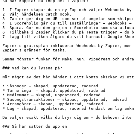
Så här kopplar du ihop det i Zapier:

1. I Zapier skapar du en ny Zap och väljer Webhooks by 
2. Välj händelsen Catch Hook.

3. Zapier ger dig en URL som ser ut ungefär som <https:
4. I Scoreholio går du till Inställningar → Webhooks → 
5. Spara. Gör nu den grejen i Scoreholio som ska utlösa
6. Tillbaka i Zapier klickar du på Testa trigger — du b
7. Lägg till vilken åtgärd du vill härnäst: Google Shee
Zapier:s gratisplan inkluderar Webhooks by Zapier, men 
Zapier:s gränser för tasks.

Samma mönster funkar för Make, n8n, Pipedream och andra
### Vad kan du lyssna på?

När något av det här händer i ditt konto skickar vi ett
* Säsonger — skapad, uppdaterad, raderad

* Turneringar — skapad, uppdaterad, raderad

* Medlemmar — skapad, uppdaterad, raderad

* Säsongstransaktioner — skapad, uppdaterad, raderad

* Arrangörer — skapad, uppdaterad, raderad

* Lag — skapad, uppdaterad, raderad (endast om lagrankn
Du väljer exakt vilka du bryr dig om — du behöver inte 
### Så här sätter du upp en
