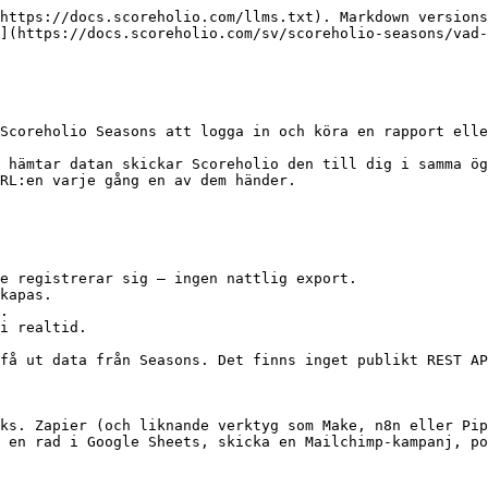
https://docs.scoreholio.com/llms.txt). Markdown versions
](https://docs.scoreholio.com/sv/scoreholio-seasons/vad-
Scoreholio Seasons att logga in och köra en rapport elle
 hämtar datan skickar Scoreholio den till dig i samma ög
RL:en varje gång en av dem händer.

e registrerar sig — ingen nattlig export.

kapas.

.

i realtid.

få ut data från Seasons. Det finns inget publikt REST AP
ks. Zapier (och liknande verktyg som Make, n8n eller Pip
 en rad i Google Sheets, skicka en Mailchimp-kampanj, po