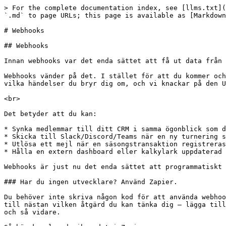
> For the complete documentation index, see [llms.txt](
`.md` to page URLs; this page is available as [Markdown
# Webhooks

## Webhooks

Innan webhooks var det enda sättet att få ut data från 
Webhooks vänder på det. I stället för att du kommer och
vilka händelser du bryr dig om, och vi knackar på den U
<br>

Det betyder att du kan:

* Synka medlemmar till ditt CRM i samma ögonblick som d
* Skicka till Slack/Discord/Teams när en ny turnering s
* Utlösa ett mejl när en säsongstransaktion registreras
* Hålla en extern dashboard eller kalkylark uppdaterad 
Webhooks är just nu det enda sättet att programmatiskt 
### Har du ingen utvecklare? Använd Zapier.

Du behöver inte skriva någon kod för att använda webhoo
till nästan vilken åtgärd du kan tänka dig — lägga till
och så vidare.
