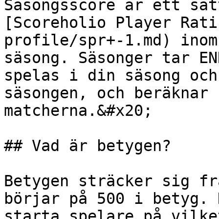
Säsongsscore är ett sät
[Scoreholio Player Rati
profile/spr+-1.md) inom
säsong. Säsonger tar EN
spelas i din säsong och
säsongen, och beräknar 
matcherna.&#x20;

## Vad är betygen?

Betygen sträcker sig fr
börjar på 500 i betyg. 
starta spelare på vilke