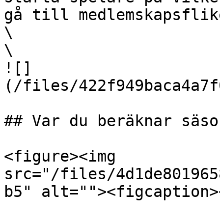
gå till medlemskapsflik
\

\

![]
(/files/422f949baca4a7f
## Var du beräknar säso
<figure><img 
src="/files/4d1de801965
b5" alt=""><figcaption>