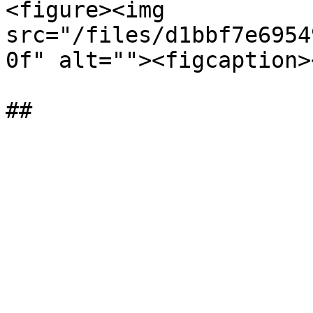
<figure><img 
src="/files/d1bbf7e6954
0f" alt=""><figcaption>