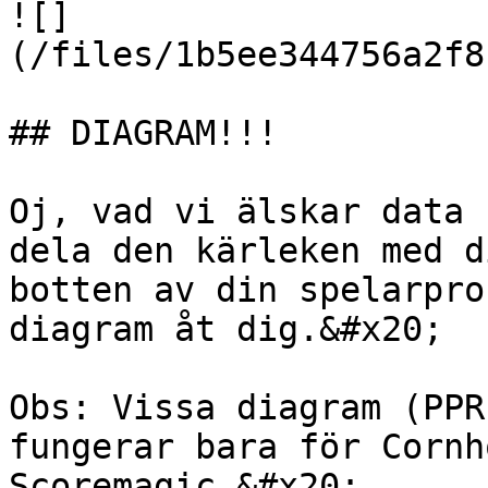
![]
(/files/1b5ee344756a2f8
## DIAGRAM!!!

Oj, vad vi älskar data 
dela den kärleken med d
botten av din spelarpro
diagram åt dig.&#x20;

Obs: Vissa diagram (PPR
fungerar bara för Cornh
Scoremagic.&#x20;
