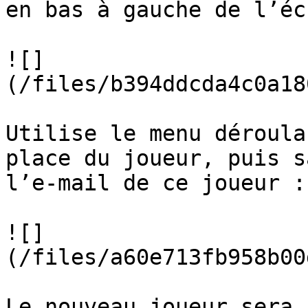
en bas à gauche de l’écr
![]
(/files/b394ddcda4c0a18
Utilise le menu déroula
place du joueur, puis s
l’e-mail de ce joueur :

![]
(/files/a60e713fb958b00
Le nouveau joueur sera 