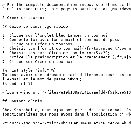
> For the complete documentation index, see [llms.txt](
`.md` to page URLs; this page is available as [Markdown
# Créer un tournoi

## Guide de démarrage rapide

1. Clique sur l’onglet bleu Lancer un tournoi

2. Connecte-toi avec ton e-mail et ton mot de passe

3. Clique sur Créer un tournoi

4. Choisis ton [format de tournoi](/fr/tournament/tourn
5. Choisis les paramètres de ton tournoi&#x20;

6. Active [la préinscription et le prépaiement](/fr/ajo
7. Clique sur Créer un tournoi

{% hint style="info" %}

Tu peux avoir une adresse e-mail différente pour ton co
l’e-mail et le mot de passe.&#x20;

{% endhint %}

<figure><img src="/files/e19b139a7141caaefdd7f52b1ae513
## Boutons d’info

Chez Scoreholio, nous ajoutons plein de fonctionnalités
fonctionnalités que nous avons dans l’application :\ <b