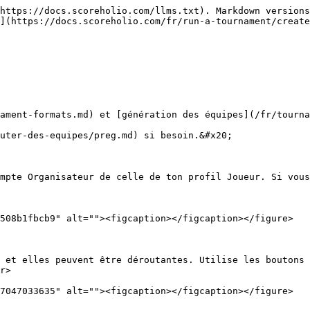
https://docs.scoreholio.com/llms.txt). Markdown versions
](https://docs.scoreholio.com/fr/run-a-tournament/create
ament-formats.md) et [génération des équipes](/fr/tourna
uter-des-equipes/preg.md) si besoin.&#x20;

mpte Organisateur de celle de ton profil Joueur. Si vous
508b1fbcb9" alt=""><figcaption></figcaption></figure>

 et elles peuvent être déroutantes. Utilise les boutons 
r>
