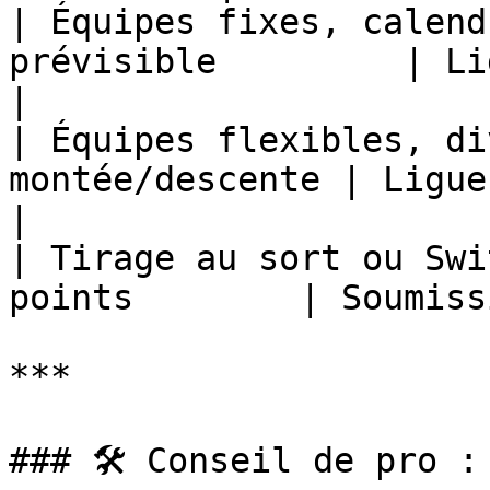
| Équipes fixes, calend
prévisible         | Ligue à
|

| Équipes flexibles, di
montée/descente | Ligue
|

| Tirage au sort ou Swi
points        | Soumiss
***

### 🛠️ Conseil de pro :
