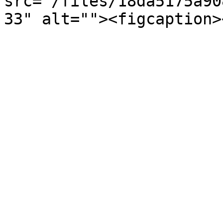
src="/files/18da5175a90