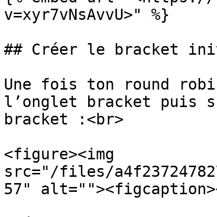
v=xyr7vNsAvvU>" %}

## Créer le bracket init
Une fois ton round robi
l’onglet bracket puis s
bracket :<br>

<figure><img 
src="/files/a4f23724782
57" alt=""><figcaption>