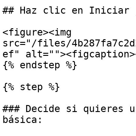
## Haz clic en Iniciar 
<figure><img 
src="/files/4b287fa7c2d
ef" alt=""><figcaption>
{% endstep %}

{% step %}

### Decide si quieres u
básica:
