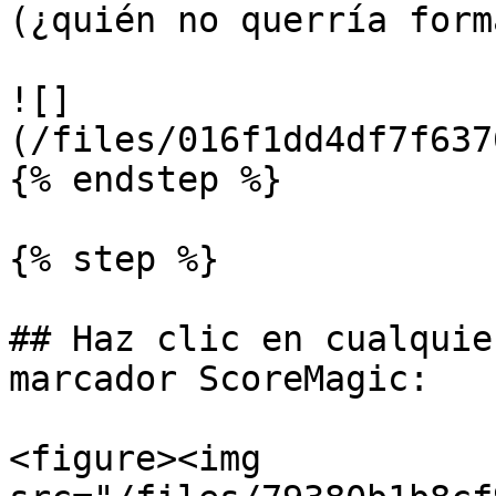
(¿quién no querría form
![]
(/files/016f1dd4df7f637
{% endstep %}

{% step %}

## Haz clic en cualquie
marcador ScoreMagic:

<figure><img 