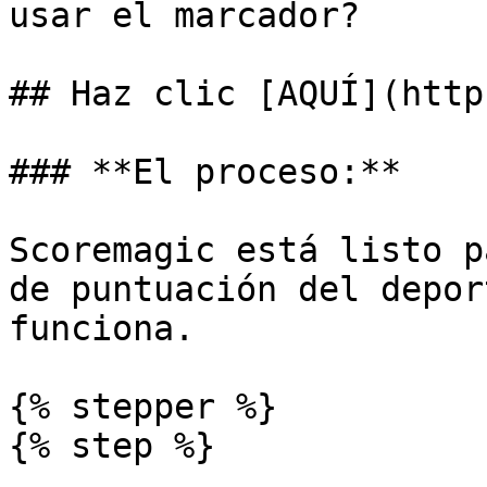
usar el marcador?

## Haz clic [AQUÍ](http
### **El proceso:**

Scoremagic está listo p
de puntuación del depor
funciona.

{% stepper %}

{% step %}
