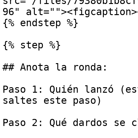
src="/files/79380b1b8cf
96" alt=""><figcaption>
{% endstep %}

{% step %}

## Anota la ronda:

Paso 1: Quién lanzó (es
saltes este paso)

Paso 2: Qué dardos se c