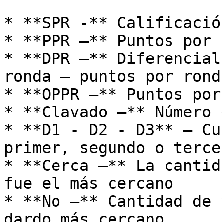
* **SPR -** Calificació
* **PPR –** Puntos por 
* **DPR –** Diferencial
ronda – puntos por rond
* **OPPR –** Puntos por
* **Clavado –** Número 
* **D1 - D2 - D3** – Cu
primer, segundo o terce
* **Cerca –** La cantid
fue el más cercano

* **No –** Cantidad de 
dardo más cercano
