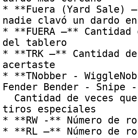
* **Fuera (Yard Sale) –
nadie clavó un dardo en
* **FUERA –** Cantidad 
del tablero

* **TRK –** Cantidad de
acertaste

* **TNobber - WiggleNob
Fender Bender - Snipe -
  Cantidad de veces que acertaste uno de estos 
tiros especiales

* **RW -** Número de ro
* **RL –** Número de ro