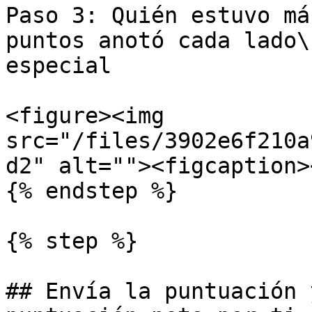
Paso 3: Quién estuvo má
puntos anotó cada lado\
especial

<figure><img 
src="/files/3902e6f210a
d2" alt=""><figcaption>
{% endstep %}

{% step %}

## Envía la puntuación 