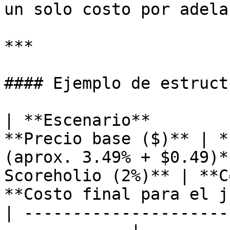
un solo costo por adela
***

#### Ejemplo de estruct
| **Escenario**        
**Precio base ($)** | *
(aprox. 3.49% + $0.49)*
Scoreholio (2%)** | **C
**Costo final para el j
| ---------------------