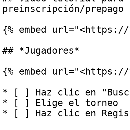
preinscripción/prepago

{% embed url="<https://
## *Jugadores*

{% embed url="<https://
* [ ] Haz clic en "Busc
* [ ] Elige el torneo

* [ ] Haz clic en Regis