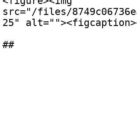
<figure><img 
src="/files/8749c06736e
25" alt=""><figcaption>