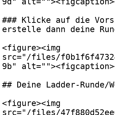
9d" alt=""><figcaption>
### Klicke auf die Vors
erstelle dann deine Rund
<figure><img 
src="/files/f0b1f6f4732
9b" alt=""><figcaption>
## Deine Ladder-Runde/W
<figure><img 
src="/files/47f880d52ee