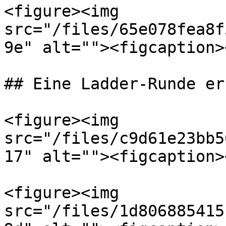
<figure><img 
src="/files/65e078fea8f
9e" alt=""><figcaption>
## Eine Ladder-Runde er
<figure><img 
src="/files/c9d61e23bb5
17" alt=""><figcaption>
<figure><img 
src="/files/1d806885415