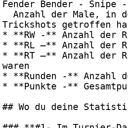
Fender Bender - Snipe -
  Anzahl der Male, in denen du einen dieser 
Trickshots getroffen has
* **RW -** Anzahl der R
* **RL –** Anzahl der R
* **RT –** Anzahl der R
waren

* **Runden -** Anzahl d
* **Punkte -** Gesamtpu
## Wo du deine Statisti
### **#1- Im Turnier-Da