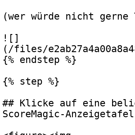
(wer würde nicht gerne 
![]
(/files/e2ab27a4a00a8a4
{% endstep %}

{% step %}

## Klicke auf eine beli
ScoreMagic-Anzeigetafel