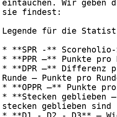
eintauchen. Wir geben d
sie findest:

Legende für die Statist
* **SPR -** Scoreholio-
* **PPR –** Punkte pro 
* **DPR –** Differenz p
Runde – Punkte pro Rund
* **OPPR –** Punkte pro
* **Stecken geblieben –
stecken geblieben sind

* **D1 - D2 - D3** – Wi